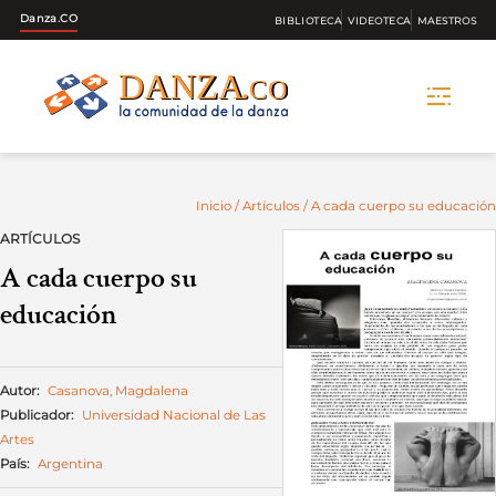
Danza.CO
BIBLIOTECA
VIDEOTECA
MAESTROS
Skip
to
content
Inicio
/
Artículos
/ A cada cuerpo su educación
ARTÍCULOS
A cada cuerpo su
educación
Autor:
Casanova, Magdalena
Publicador:
Universidad Nacional de Las
Artes
País:
Argentina