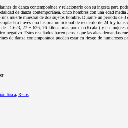
ilarines de danza contemporánea y relacionarlo con su ingesta para poder 
 modalidad de danza contemporánea, cinco hombres con una edad media 2
 una muerte muestral de dos sujetos hombre. Durante un período de 3 dí
opilada a través una historia nutricional de recuerdo de 24 h y transf
 de –1.623, 27 ± 626, 76 kilocalorías por día (Kcal/d) y en mujeres 
ético negativo. Estos resultados hacen pensar que las altas demandas en
ilarines de danza contemporánea pueden estar en riesgo de numerosos p
er
ón fíisca
,
Retos