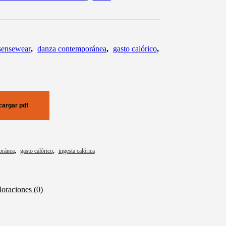
sensewear
,
danza contemporánea
,
gasto calórico
,
argar pdf
oránea
,
gasto calórico
,
ingesta calórica
loraciones (0)