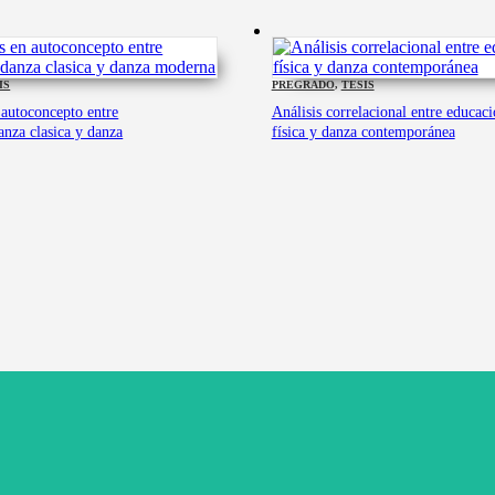
IS
PREGRADO
,
TESIS
 autoconcepto entre
Análisis correlacional entre educac
anza clasica y danza
física y danza contemporánea