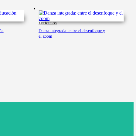
ARTÍCULOS
ión
Danza integrada: entre el desenfoque y
el zoom