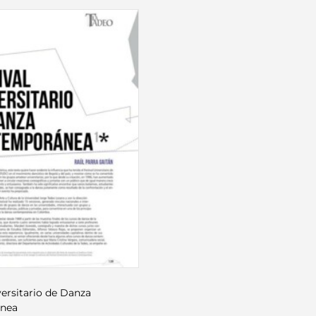
versitario de Danza
nea