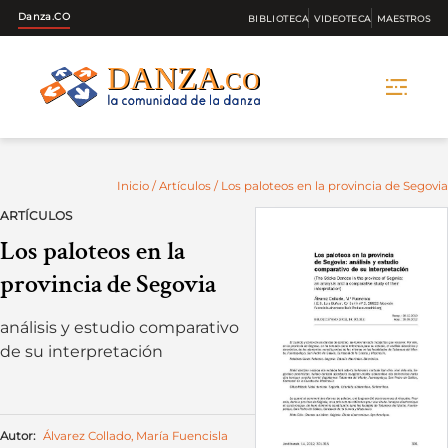
Danza.CO
BIBLIOTECA
VIDEOTECA
MAESTROS
Skip
to
content
Inicio
/
Artículos
/ Los paloteos en la provincia de Segovia
ARTÍCULOS
Los paloteos en la
provincia de Segovia
análisis y estudio comparativo
de su interpretación
Autor:
Álvarez Collado, María Fuencisla