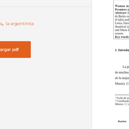
jo
,
la argentinita
argar pdf