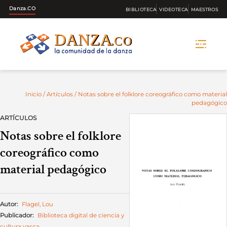
Danza.CO
BIBLIOTECA
VIDEOTECA
MAESTROS
Skip
to
content
Inicio
/
Artículos
/ Notas sobre el folklore coreográfico como material
pedagógico
ARTÍCULOS
Notas sobre el folklore
coreográfico como
material pedagógico
Autor:
Flagel, Lou
Publicador:
Biblioteca digital de ciencia y
cultura vasca