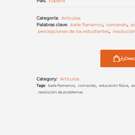
País:
España
Categoría:
Artículos
Palabras clave:
baile flamenco
,
comando
,
e
percepciones de los estudiantes
,
resolució
Desc
Category:
Artículos
Tags:
baile flamenco
,
comando
,
educación física
,
e
resolución de problemas