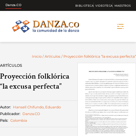
Danza.CO
BIBLIOTECA
VIDEOTECA
MAESTROS
Skip
to
content
Inicio
/
Artículos
/ Proyección folklórica “la excusa perfecta”
ARTÍCULOS
Proyección folklórica
“la excusa perfecta”
Autor:
Hansell Chifundo, Eduardo
Publicador:
Danza.CO
País:
Colombia