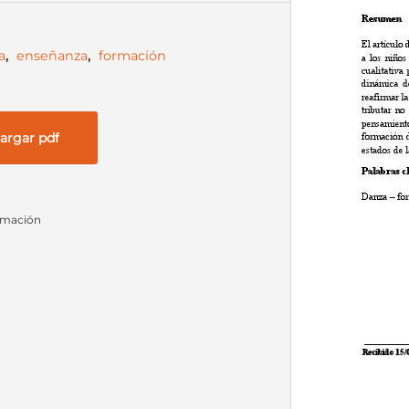
a
,
enseñanza
,
formación
argar pdf
rmación