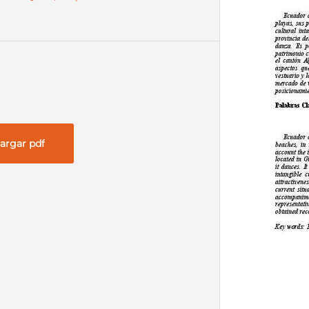
n
argar pdf