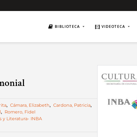
BIBLIOTECA
VIDEOTECA
monial
ita
,
Cámara, Elizabeth
,
Cardona, Patricia
,
l
,
Romero, Fidel
s y Literatura- INBA