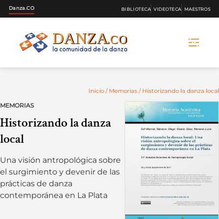
Danza.CO
BIBLIOTECA
VIDEOTECA
MAESTROS
Skip
to
content
Inicio
/
Memorias
/ Historizando la danza local
MEMORIAS
Historizando la danza
local
Una visión antropológica sobre
el surgimiento y devenir de las
prácticas de danza
contemporánea en La Plata