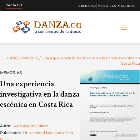
Danza.CO
BIBLIOTECA
VIDEOTECA
MAESTROS
Skip
to
content
Inicio
/
Memorias
/ Una experiencia investigativa en la danza escénica en
Costa Rica
MEMORIAS
Una experiencia
investigativa en la danza
escénica en Costa Rica
Autor:
Avila Aguilar, Marta
Publicador:
Universidad Nacional de La
Plata