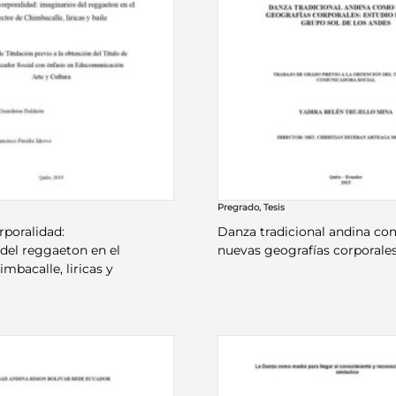
Pregrado
,
Tesis
rporalidad:
Danza tradicional andina c
del reggaeton en el
nuevas geografías corporale
imbacalle, liricas y