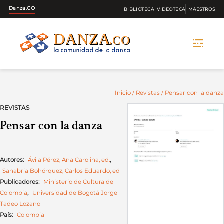
Danza.CO
BIBLIOTECA
VIDEOTECA
MAESTROS
Skip
to
content
Inicio
/
Revistas
/ Pensar con la danza
REVISTAS
Pensar con la danza
Autores:
Ávila Pérez, Ana Carolina, ed.
,
Sanabria Bohórquez, Carlos Eduardo, ed
Publicadores:
Ministerio de Cultura de
Colombia
,
Universidad de Bogotá Jorge
Tadeo Lozano
País:
Colombia