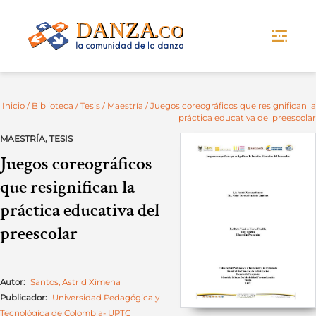
Skip
to
content
Inicio
/
Biblioteca
/
Tesis
/
Maestría
/ Juegos coreográficos que resignifican la
práctica educativa del preescolar
MAESTRÍA
,
TESIS
Juegos coreográficos
que resignifican la
práctica educativa del
preescolar
Autor:
Santos, Astrid Ximena
Publicador:
Universidad Pedagógica y
Tecnológica de Colombia- UPTC