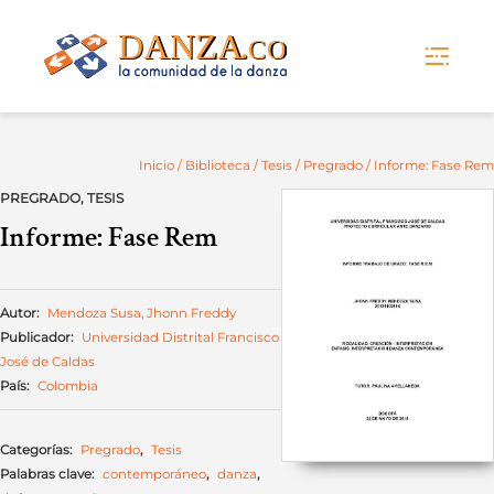
Skip
to
content
Inicio
/
Biblioteca
/
Tesis
/
Pregrado
/ Informe: Fase Rem
PREGRADO
,
TESIS
Informe: Fase Rem
Autor:
Mendoza Susa, Jhonn Freddy
Publicador:
Universidad Distrital Francisco
José de Caldas
País:
Colombia
Categorías:
Pregrado
,
Tesis
Palabras clave:
contemporáneo
,
danza
,