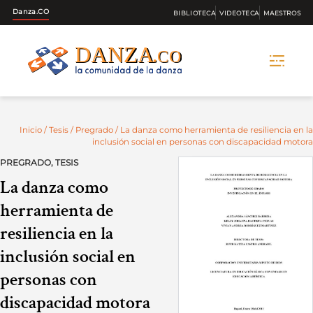
Danza.CO
BIBLIOTECA
VIDEOTECA
MAESTROS
Skip
to
content
Inicio
/
Tesis
/
Pregrado
/ La danza como herramienta de resiliencia en la
inclusión social en personas con discapacidad motora
PREGRADO
,
TESIS
La danza como
herramienta de
resiliencia en la
inclusión social en
personas con
discapacidad motora