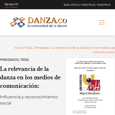
Danza.CO
BIBLIOTECA
VIDEOTECA
MAESTROS
Skip
to
content
Inicio
/
Tesis
/
Pregrado
/ La relevancia de la danza en los medios de
comunicación:
PREGRADO
,
TESIS
La relevancia de la
danza en los medios de
comunicación:
Influencia y reconocimiento
social