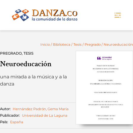
Skip
to
content
Inicio
/
Biblioteca
/
Tesis
/
Pregrado
/ Neuroeducación
PREGRADO
,
TESIS
Neuroeducación
una mirada a la música y a la
danza
Autor:
Hernández Padrón, Gema María
Publicador:
Universidad de La Laguna
País:
España