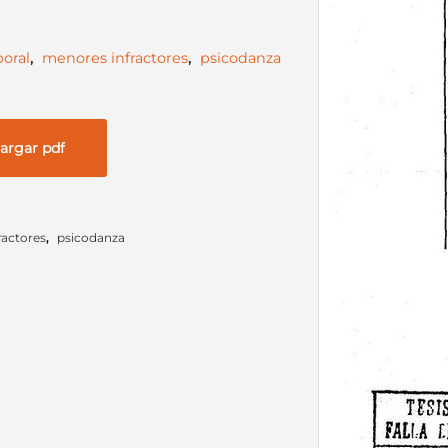
oral
,
menores infractores
,
psicodanza
argar pdf
ractores
,
psicodanza