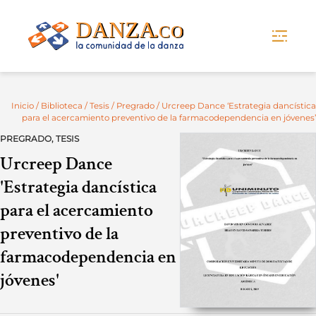
Skip
to
content
Inicio
/
Biblioteca
/
Tesis
/
Pregrado
/ Urcreep Dance ‘Estrategia dancística
para el acercamiento preventivo de la farmacodependencia en jóvenes’
PREGRADO
,
TESIS
Urcreep Dance
'Estrategia dancística
para el acercamiento
preventivo de la
farmacodependencia en
jóvenes'