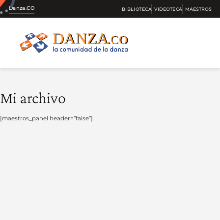
Danza.CO
BIBLIOTECA
VIDEOTECA
MAESTROS
Mi archivo
[maestros_panel header=”false”]