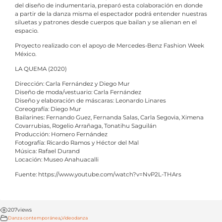
del diseño de indumentaria, preparó esta colaboración en donde
a partir de la danza misma el espectador podrá entender nuestras
siluetas y patrones desde cuerpos que bailan y se alienan en el
espacio.
Proyecto realizado con el apoyo de Mercedes-Benz Fashion Week
México.
LA QUEMA (2020)
Dirección: Carla Fernández y Diego Mur
Diseño de moda/vestuario: Carla Fernández
Diseño y elaboración de máscaras: Leonardo Linares
Coreografía: Diego Mur
Bailarines: Fernando Guez, Fernanda Salas, Carla Segovia, Ximena
Covarrubias, Rogelio Arrañaga, Tonatihu Saguilán
Producción: Homero Fernández
Fotografía: Ricardo Ramos y Héctor del Mal
Música: Rafael Durand
Locación: Museo Anahuacalli
Fuente: https://www.youtube.com/watch?v=NvP2L-THArs
207
views
,
Danza contemporánea
Videodanza