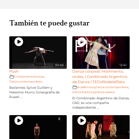
También te puede gustar
30:46
12:41
Push
Danza corporal. Movimiento,
ondas. | Combinado Argentino
,
Creaciones escénicas
Danza contemporánea
de Danza | TEDxRíodelaPlata
,
,
Académicos
Danza contemporánea
Bailarines: Sylvie Guillem y
,
Danza folclórica
Danza urbana
Massimo Murru Coreografía de
Rusell ...
El Combinado Argentino de Danza,
CAD, es una compañía
independiente ...