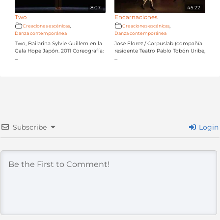
8:07
45:22
Two
Encarnaciones
,
,
Creaciones escénicas
Creaciones escénicas
Danza contemporánea
Danza contemporánea
Two, Bailarina Sylvie Guillem en la
Jose Florez / Corpuslab (compañía
Gala Hope Japón. 2011 Coreografía:
residente Teatro Pablo Tobón Uribe,
...
...
Subscribe
Login