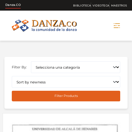
Danza.CO
BIBLIOTECA
VIDEOTECA
MAESTROS
Skip
to
content
Filter By:
Filter Products