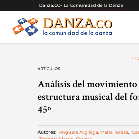
Danza.CO
- La Comunidad de la Danza
Skip
to
content
Ini
ARTÍCULOS
Análisis del movimiento 
estructura musical del f
45º
Autores:
Anguera Argilaga, María Teresa
,
Cas