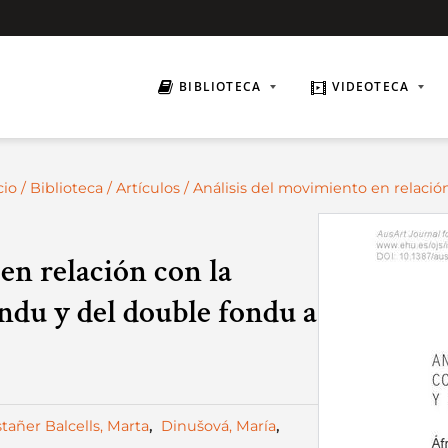
BIBLIOTECA
VIDEOTECA
cio
/
Biblioteca
/
Artículos
/ Análisis del movimiento en relació
en relación con la
ondu y del double fondu a
tañer Balcells, Marta
,
Dinušová, María
,