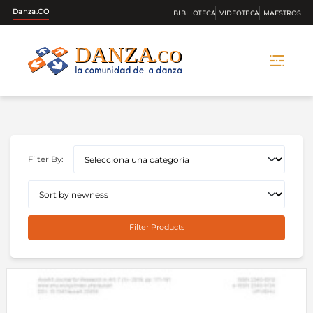
Danza.CO
BIBLIOTECA
VIDEOTECA
MAESTROS
Skip
to
content
Filter By:
Filter Products