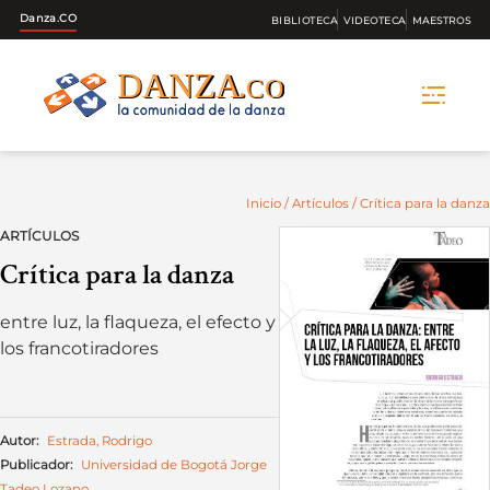
Danza.CO
BIBLIOTECA
VIDEOTECA
MAESTROS
Skip
to
content
Inicio
/
Artículos
/ Crítica para la danza
ARTÍCULOS
Crítica para la danza
entre luz, la flaqueza, el efecto y
los francotiradores
Autor:
Estrada, Rodrigo
Publicador:
Universidad de Bogotá Jorge
Tadeo Lozano