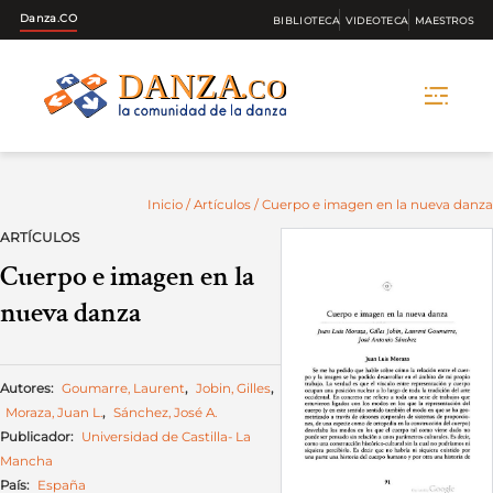
Danza.CO
BIBLIOTECA
VIDEOTECA
MAESTROS
Skip
to
content
Inicio
/
Artículos
/ Cuerpo e imagen en la nueva danza
ARTÍCULOS
Cuerpo e imagen en la
nueva danza
Autores:
Goumarre, Laurent
,
Jobin, Gilles
,
Moraza, Juan L.
,
Sánchez, José A.
Publicador:
Universidad de Castilla- La
Mancha
País:
España