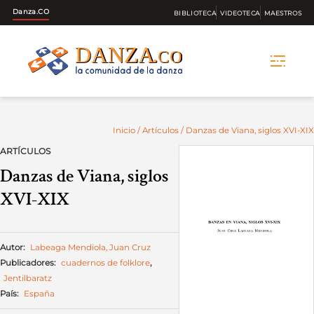
Danza.CO
BIBLIOTECA
VIDEOTECA
MAESTROS
Skip
to
content
Inicio
/
Artículos
/ Danzas de Viana, siglos XVI-XIX
ARTÍCULOS
Danzas de Viana, siglos
XVI-XIX
Autor:
Labeaga Mendiola, Juan Cruz
Publicadores:
cuadernos de folklore
,
Jentilbaratz
País:
España