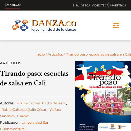
Danza.CO
BIBLIOTECA
VIDEOTECA
MAESTROS
Skip
to
content
Inicio
/
Artículos
/ Tirando paso: escuelas de salsa en Cali
ARTÍCULOS
Tirando paso: escuelas
de salsa en Cali
Autores:
Molina Gómez, Carlos Alberto
,
Rubio Gallardo, Julio César
,
Viafara
Sandoval, Harold
Publicador:
Universidad San
Buenaventura