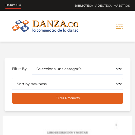
Danza.CO
BIBLIOTECA
VIDEOTECA
MAESTROS
Skip
to
content
Filter By:
Filter Products