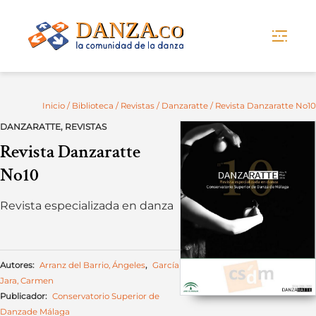
Skip
to
content
Inicio
/
Biblioteca
/
Revistas
/
Danzaratte
/ Revista Danzaratte No10
DANZARATTE
,
REVISTAS
Revista Danzaratte
No10
Revista especializada en danza
Autores:
Arranz del Barrio, Ángeles
,
García
Jara, Carmen
Publicador:
Conservatorio Superior de
Danzade Málaga