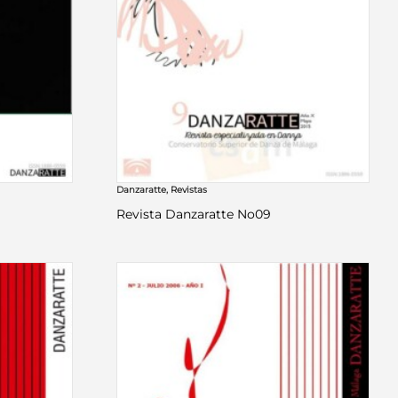
Danzaratte
,
Revistas
Revista Danzaratte No09