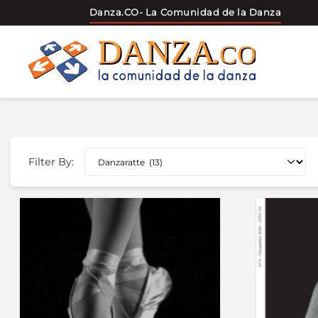
Danza.CO
- La Comunidad de la Danza
Skip
to
content
Filter By: