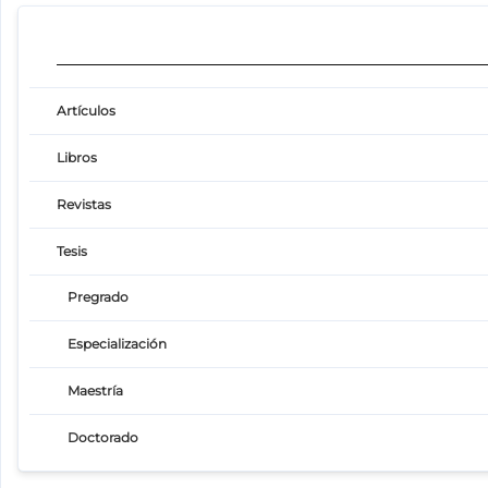
Artículos
Libros
Revistas
Tesis
Pregrado
Especialización
Maestría
Doctorado