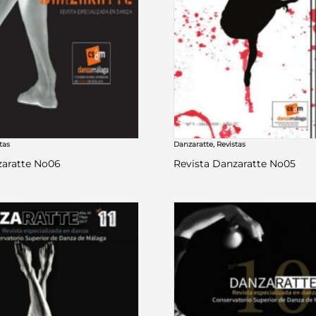
tas
Danzaratte
,
Revistas
zaratte No06
Revista Danzaratte No05