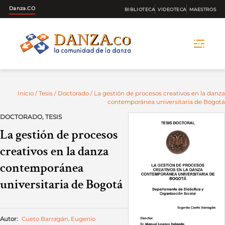
Danza.CO
BIBLIOTECA
VIDEOTECA
MAESTROS
Skip
to
content
Inicio
/
Tesis
/
Doctorado
/ La gestión de procesos creativos en la danza
contemporánea universitaria de Bogotá
DOCTORADO
,
TESIS
La gestión de procesos
creativos en la danza
contemporánea
universitaria de Bogotá
Autor:
Cueto Barragán, Eugenio