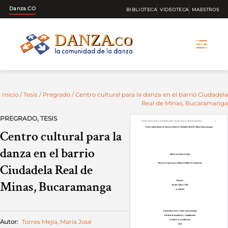
Danza.CO
BIBLIOTECA
VIDEOTECA
MAESTROS
Skip
to
content
Inicio
/
Tesis
/
Pregrado
/ Centro cultural para la danza en el barrio Ciudadela
Real de Minas, Bucaramanga
PREGRADO
,
TESIS
Centro cultural para la
danza en el barrio
Ciudadela Real de
Minas, Bucaramanga
Autor:
Torres Mejía, María José