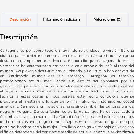
Descripción
Información adicional
Valoraciones (0)
Descripción
Cartagena es por sobre todo un lugar de relax, placer, diversión. Es una
ciudad que se divierte de enero a enero; tanto es así, que si no hay alguna
fiesta cerca, simplemente se inventa. Es por ello que Cartagena de Indias,
siempre se ha caracterizado por sacar la cara amable del país al resto del
mundo. Sus playas, sitios turísticos, su historia, su cultura la han convertido
en Patrimonio mundial.Mas sin embargo, Cartagena es también
promocionado por su mar Caribe, sus estructuras coloniales, por su
gastronomía, pero deja a un lado los valores étnicos y culturales de su gente,
el legado de sus ritmos, de sus danzas, de sus tradiciones. Los colonos
llegaron a estas costas sin sus parejas, este hecho condujo a que se
produjera el mestizaje o lo que denominan algunos historiadores: coctel
americano. Se mezclaron no solo las razas sino también las culturas blanca,
negra e indígena. De esta fusión surge la danza que ha caracterizado a
Colombia a nivel internacional: La Cumbia. Aquí se reúnen los tres elementos
de la tri-etnia:Blanco, negro e indio. Representa el constante galanteo por
parte del hombre hacia la mujer. Esta lleva consigo un manojo de velas con
el fin de defenderse del constante asedio de aquél a la vez que se desplaza a