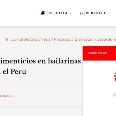
BIBLIOTECA
VIDEOTECA
Inicio
/
Biblioteca
/
Tesis
/
Pregrado
/ Bienestar y desórdene
imenticios en bailarinas
n el Perú
el Perú