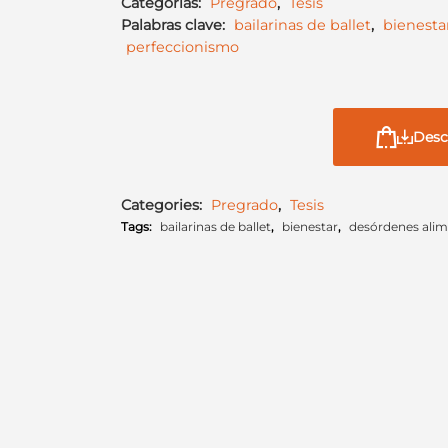
Categorías:
Pregrado
,
Tesis
Palabras clave:
bailarinas de ballet
,
bienesta
perfeccionismo
Desc
Categories:
Pregrado
,
Tesis
Tags:
bailarinas de ballet
,
bienestar
,
desórdenes alim