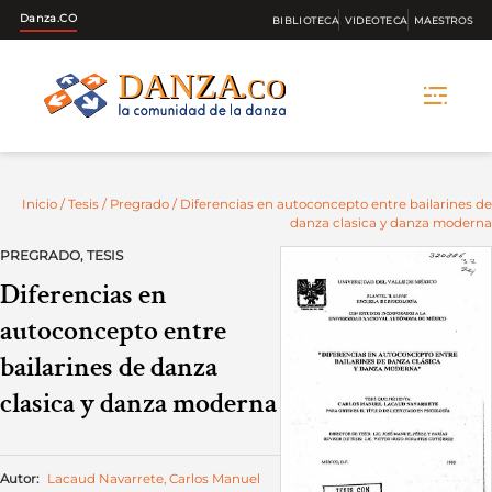
Danza.CO
BIBLIOTECA
VIDEOTECA
MAESTROS
Skip
to
content
Inicio
/
Tesis
/
Pregrado
/ Diferencias en autoconcepto entre bailarines de
danza clasica y danza moderna
PREGRADO
,
TESIS
Diferencias en
autoconcepto entre
bailarines de danza
clasica y danza moderna
Autor:
Lacaud Navarrete, Carlos Manuel