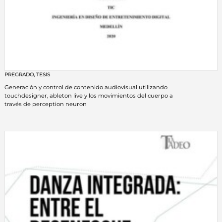
PREGRADO
,
TESIS
Generación y control de contenido audiovisual utilizando
touchdesigner, ableton live y los movimientos del cuerpo a
través de perception neuron