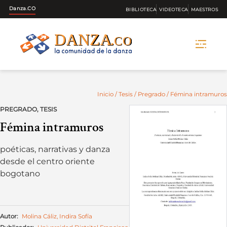
Danza.CO
BIBLIOTECA
VIDEOTECA
MAESTROS
Skip
to
content
Inicio
/
Tesis
/
Pregrado
/ Fémina intramuros
PREGRADO
,
TESIS
Fémina intramuros
poéticas, narrativas y danza
desde el centro oriente
bogotano
Autor:
Molina Cáliz, Indira Sofía