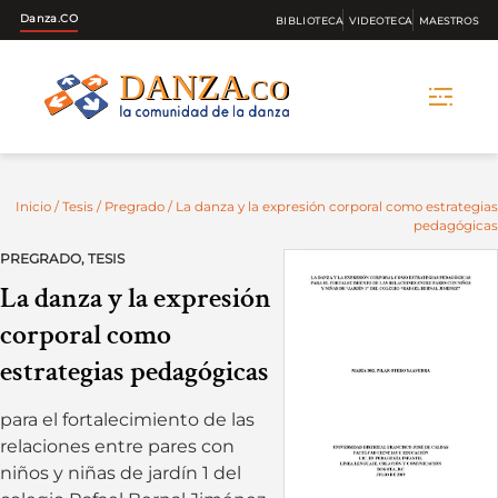
Danza.CO
BIBLIOTECA
VIDEOTECA
MAESTROS
Skip
to
content
Inicio
/
Tesis
/
Pregrado
/ La danza y la expresión corporal como estrategias
pedagógicas
PREGRADO
,
TESIS
La danza y la expresión
corporal como
estrategias pedagógicas
para el fortalecimiento de las
relaciones entre pares con
niños y niñas de jardín 1 del