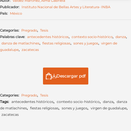
Autor:
Valdez Martínez, Alma Gabriela
Publicador:
Instituto Nacional de Bellas Artes y Literatura- INBA
País:
México
Categorías:
Pregrado
,
Tesis
Palabras clave:
antecedentes históricos
,
contexto socio-histórico
,
danza
,
danza de matlachines
,
fiestas religiosas
,
sones y juegos
,
virgen de
guadalupe
,
zacatecas
Descargar pdf
Categories:
Pregrado
,
Tesis
Tags:
antecedentes históricos
,
contexto socio-histórico
,
danza
,
danza
de matlachines
,
fiestas religiosas
,
sones y juegos
,
virgen de guadalupe
,
zacatecas