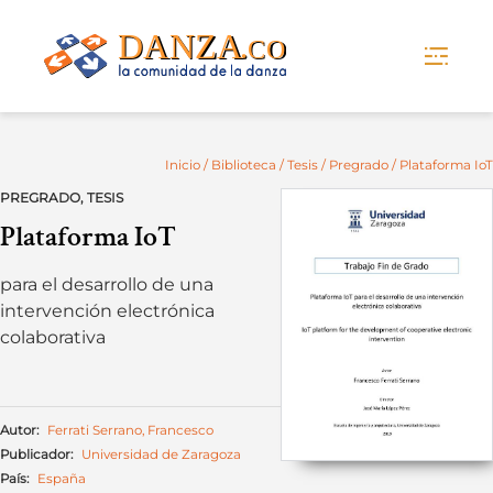
Skip
to
content
Inicio
/
Biblioteca
/
Tesis
/
Pregrado
/ Plataforma IoT
PREGRADO
,
TESIS
Plataforma IoT
para el desarrollo de una
intervención electrónica
colaborativa
Autor:
Ferrati Serrano, Francesco
Publicador:
Universidad de Zaragoza
País:
España