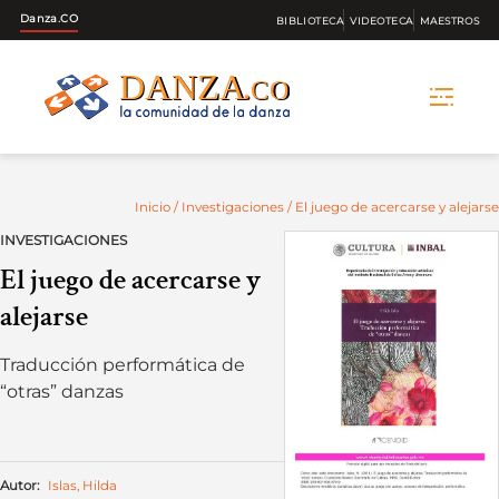
Danza.CO
BIBLIOTECA
VIDEOTECA
MAESTROS
Skip
to
content
Inicio
/
Investigaciones
/ El juego de acercarse y alejarse
INVESTIGACIONES
El juego de acercarse y
alejarse
Traducción performática de
“otras” danzas
Autor:
Islas, Hilda