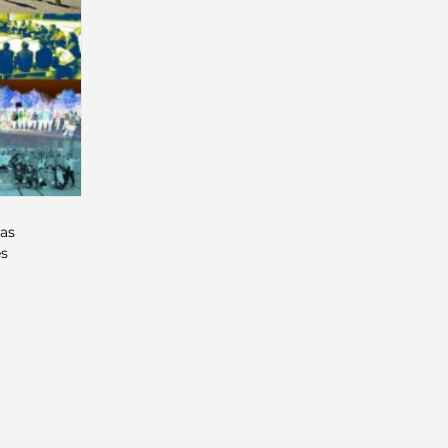
cas
es