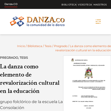
Danza.CO
BIBLIOTECA
VIDEOTECA
MAESTROS
Skip
to
content
Inicio
/
Biblioteca
/
Tesis
/
Pregrado
/ La danza como elemento de
revalorización cultural en la educación
PREGRADO
,
TESIS
La danza como
elemento de
revalorización cultural
en la educación
grupo folclórico de la escuela La
Consolación