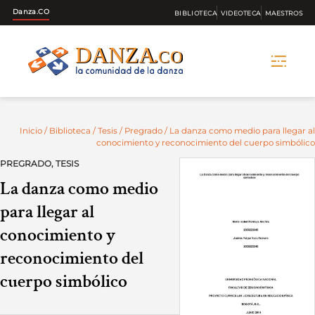
Danza.CO
BIBLIOTECA
VIDEOTECA
MAESTROS
Skip
to
content
Inicio
/
Biblioteca
/
Tesis
/
Pregrado
/ La danza como medio para llegar al
conocimiento y reconocimiento del cuerpo simbólico
PREGRADO
,
TESIS
La danza como medio
para llegar al
conocimiento y
reconocimiento del
cuerpo simbólico