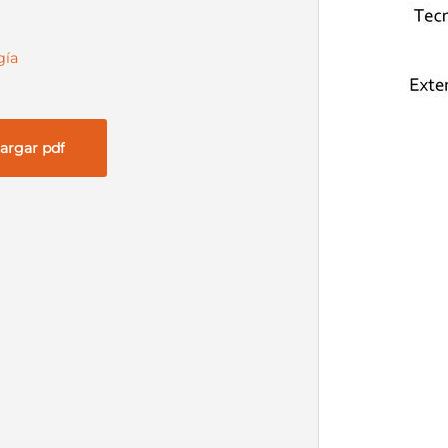
gía
argar pdf