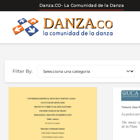
Danza.CO
- La Comunidad de la Danza
Skip
to
content
Filter By: